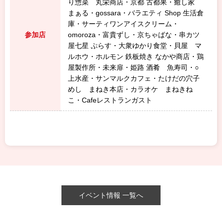
り惣菜 丸栄商店・京都 古都果・癒し家
まぁる・gossara・バラエティ Shop 生活倉
庫・サーティワンアイスクリーム・
参加店
omoroza・富貴ずし・京ちゃばな・串カツ
屋七星 ぷらす・大衆ゆかり食堂・貝屋 マ
ルホウ・ホルモン 鉄板焼き なかや商店・鶏
屋製作所・未来扉・姫路 酒肴 魚寿司・○
上水産・サンマルクカフェ・たけだの穴子
めし まねき本店・カラオケ まねきね
こ・Cafeレストランガスト
イベント情報 一覧へ