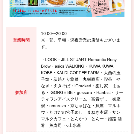
10:00〜20:00
営業時間
※一部、早朝・深夜営業の店舗もございま
す。
・LOOK・JILL STUART Romantic Rosy
Brow・asics WALKING・KUWA KUWA
KOBE・KALDI COFFEE FARM・大西の玉
子焼・炭焼とり惣菜 丸栄商店・喫茶 や
なぎ・えきそば・iCracked・癒し家 まぁ
参加店
る・ GORGE BE・gossara・Hanbist・サー
ティワンアイスクリーム・富貴ずし・御座
候・omoroza・京ちゃばな・貝屋 マルホ
ウ・たけだの穴子めし まねき本店・サン
マルクカフェ・とんかつ とん一・姫路 酒
肴 魚寿司・○上水産