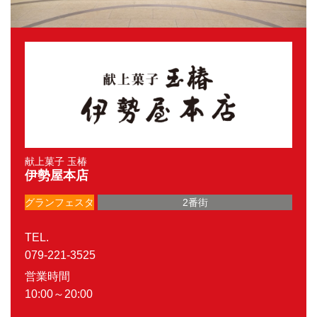
献上菓子 玉椿
伊勢屋本店
グランフェスタ
2番街
TEL.
079-221-3525
営業時間
10:00～20:00