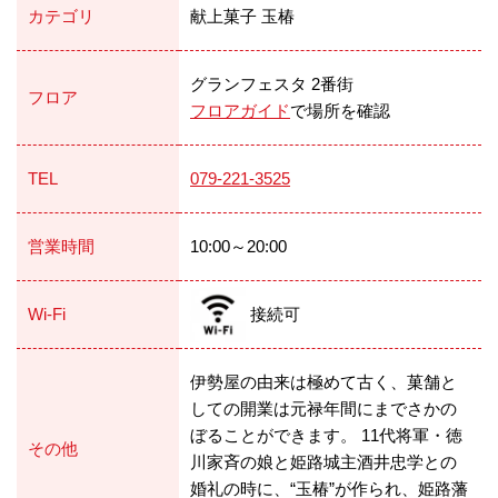
カテゴリ
献上菓子 玉椿
グランフェスタ 2番街
フロア
フロアガイド
で場所を確認
TEL
079-221-3525
営業時間
10:00～20:00
Wi-Fi
接続可
伊勢屋の由来は極めて古く、菓舗と
しての開業は元禄年間にまでさかの
ぼることができます。 11代将軍・徳
その他
川家斉の娘と姫路城主酒井忠学との
婚礼の時に、“玉椿”が作られ、姫路藩