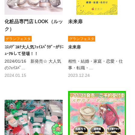
化粧品専門店 LOOK（ルッ
未来扉
ク）
グランフェスタ
グランフェスタ
ｺｽﾒﾃﾞｺﾙﾃ大人気ﾌｪｲｽﾊﾟｳﾀﾞｰがﾘﾆ
未来扉
ｭｰｱﾙして登場！！
2024/01/16 新発売☆ 大人気
相性・結婚・家庭・恋愛・仕
のﾌｪｲｽﾊﾟ...
事・転職・...
2024.01.15
2023.12.24