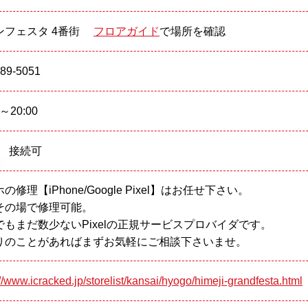
ンフェスタ 4番街
フロアガイド
で場所を確認
289-5051
0～20:00
接続可
の修理【iPhone/Google Pixel】はお任せ下さい。
その場で修理可能。
でもまだ数少ないPixelの正規サービスプロバイダです。
りのことがあればまずお気軽にご相談下さいませ。
://www.icracked.jp/storelist/kansai/hyogo/himeji-grandfesta.html