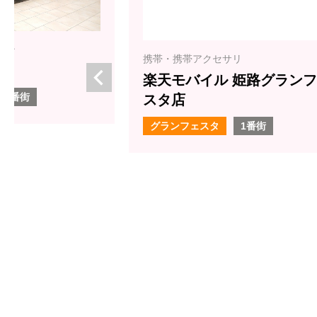
生花
フラワーショップ エ
イ プラス
クセサリ
グランフェスタ
2番街
イル 姫路グランフェ
スタ
1番街