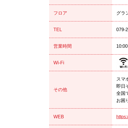
フロア
グラ
TEL
079-
営業時間
10:0
Wi-Fi
スマホ
即日
その他
全国
お困
WEB
https