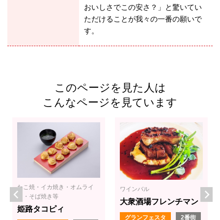
おいしさでこの安さ？」と驚いてい
ただけることが我々の一番の願いで
す。
このページを見た人は
こんなページを見ています
たこ焼・イカ焼き・オムライ
ワインバル
ス・そば焼き等
大衆酒場フレンチマン
姫路タコピィ
グランフェスタ
2番街