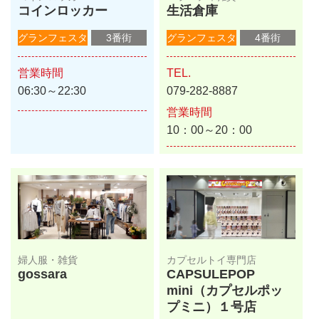
コインロッカー
生活倉庫
グランフェスタ
3番街
グランフェスタ
4番街
営業時間
TEL.
06:30～22:30
079-282-8887
営業時間
10：00～20：00
婦人服・雑貨
カプセルトイ専門店
gossara
CAPSULEPOP
mini（カプセルポッ
プミニ）１号店