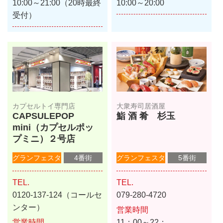
10:00～21:00（20時最終
10:00～20:00
受付）
カプセルトイ専門店
大衆寿司居酒屋
CAPSULEPOP
鮨 酒 肴 杉玉
mini（カプセルポッ
プミニ）２号店
グランフェスタ
4番街
グランフェスタ
5番街
TEL.
TEL.
0120-137-124（コールセ
079-280-4720
ンター）
営業時間
営業時間
11：00～22：