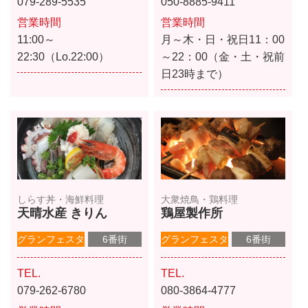
079-289-5535
050-8885-9411
営業時間
営業時間
11:00～
月～木・日・祝日11：00
22:30（Lo.22:00）
～22：00（金・土・祝前
日23時まで）
しらす丼・海鮮料理
大衆焼鳥・鶏料理
天晴水産 きりん
鶏屋製作所
グランフェスタ
6番街
グランフェスタ
6番街
TEL.
TEL.
079-262-6780
080-3864-4777