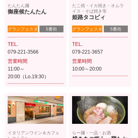
たんたん麺
たこ焼・イカ焼き・オムラ
御座候たんたん
イス・そば焼き等
姫路タコピィ
グランフェスタ
5番街
グランフェスタ
5番街
TEL.
TEL.
079-221-3566
079-221-3657
営業時間
営業時間
11:00～
10:00～20:00
20:00（Lo.19:30）
イタリアンワイン＆カフェ
らー麺・一品・お酒