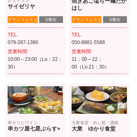
レストラン
焼きあご塩らー麺たか
サイゼリヤ
はし
グランフェスタ
5番街
グランフェスタ
6番街
TEL.
TEL.
079-287-1380
050-8881-5588
営業時間
営業時間
10:00～23:00（Lo：22：
11：00～22：
30）
00（Lo.21：30）
串カツとワイン
大衆食堂・めし処・酒処
串カツ屋七星ぷらす+
大衆 ゆかり食堂